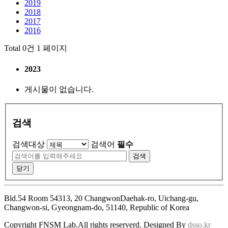
2019
2018
2017
2016
Total 0건
1 페이지
2023
게시물이 없습니다.
검색
검색대상
검색어
필수
검색
닫기
Bld.54 Room 54313, 20 ChangwonDaehak-ro, Uichang-gu,
Changwon-si, Gyeongnam-do, 51140, Republic of Korea
Copyright FNSM Lab.All rights reserverd. Designed By
dsso.kr