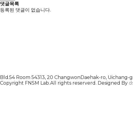
댓글목록
등록된 댓글이 없습니다.
Bld.54 Room 54313, 20 ChangwonDaehak-ro, Uichang-gu
Copyright FNSM Lab.All rights reserverd. Designed By
d